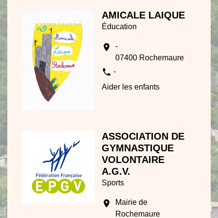
AMICALE LAIQUE
Éducation
-
location_on
07400 Rochemaure
phone
-
Aider les enfants
ASSOCIATION DE
GYMNASTIQUE
VOLONTAIRE
A.G.V.
Sports
Mairie de
location_on
Rochemaure