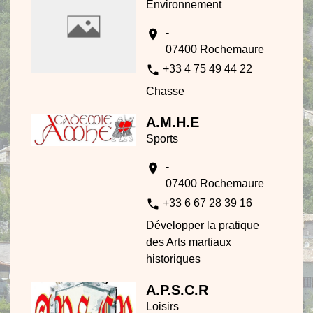
Environnement
-
location_on
07400 Rochemaure
phone
+33 4 75 49 44 22
Chasse
A.M.H.E
Sports
-
location_on
07400 Rochemaure
phone
+33 6 67 28 39 16
Développer la pratique
des Arts martiaux
historiques
A.P.S.C.R
Loisirs