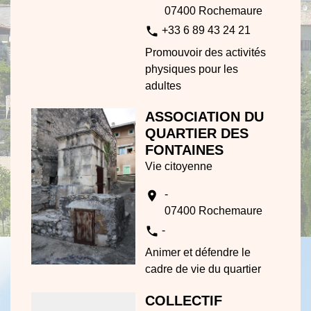
07400 Rochemaure
phone
+33 6 89 43 24 21
Promouvoir des activités
physiques pour les
adultes
ASSOCIATION DU
QUARTIER DES
FONTAINES
Vie citoyenne
-
location_on
07400 Rochemaure
phone
-
Animer et défendre le
cadre de vie du quartier
COLLECTIF