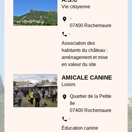
Vie citoyenne
-
location_on
07400 Rochemaure
phone
-
Association des
habitants du château :
aménagement et mise
en valeur du site
AMICALE CANINE
Loisirs
Quartier de la Petite
location_on
Ile
07400 Rochemaure
phone
-
Éducation canine