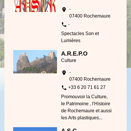
-
location_on
07400 Rochemaure
phone
-
Spectacles Son et
Lumières
A.R.E.P.O
Culture
-
location_on
07400 Rochemaure
phone
+33 6 20 71 61 27
Promouvoir la Culture,
le Patrimoine , l'Histoire
de Rochemaure et aussi
les Arts plastiques...
A.S.C