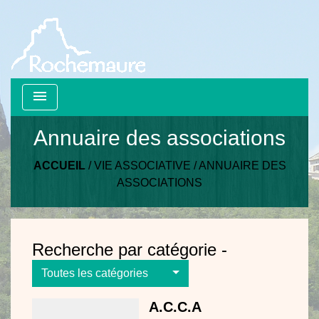
menu
Annuaire des associations
ACCUEIL
/
VIE ASSOCIATIVE
/
ANNUAIRE DES
ASSOCIATIONS
Recherche par catégorie -
Toutes les catégories
A.C.C.A