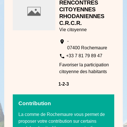
RENCONTRES
CITOYENNES
RHODANIENNES
C.R.C.R.
Vie citoyenne
-
location_on
07400 Rochemaure
phone
+33 7 81 79 89 47
Favoriser la participation
citoyenne des habitants
1
-2
-3
Contribution
La comme de Rochemaure vous permet de
proposer votre contribution sur certains