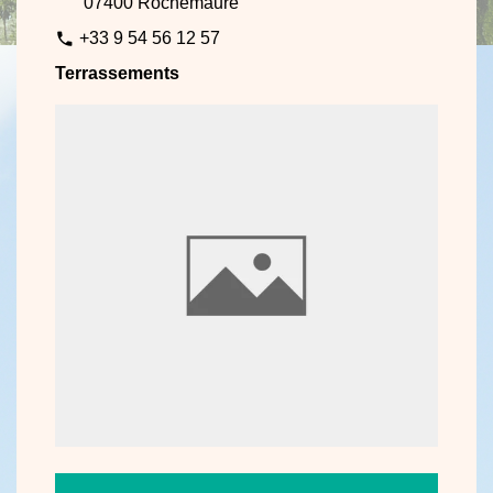
07400 Rochemaure
+33 9 54 56 12 57
phone
Terrassements