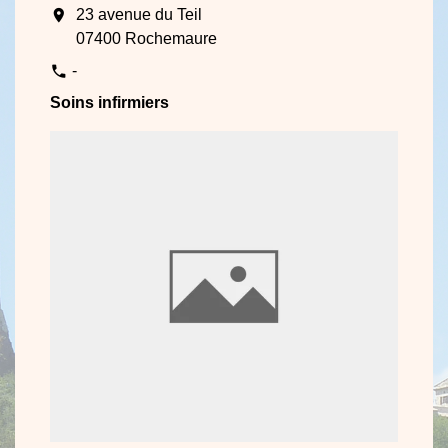
location_on
23 avenue du Teil
07400 Rochemaure
-
phone
Soins infirmiers