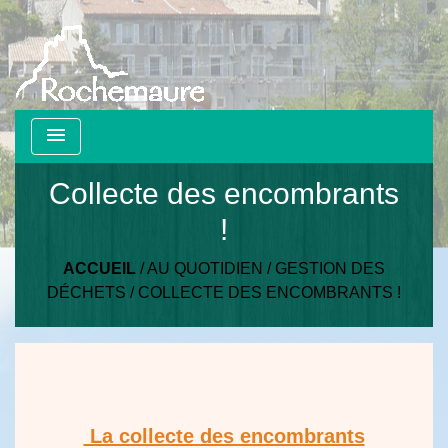
menu
Collecte des encombrants
!
ACCUEIL
/
AU QUOTIDIEN
/
GESTION DES
DÉCHETS
/
COLLECTE DES ENCOMBRANTS !
La collecte des encombrants