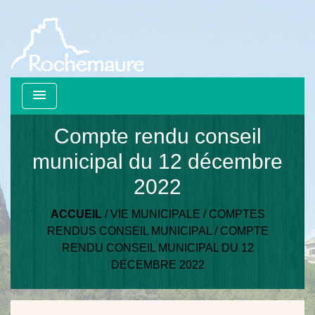
menu
Compte rendu conseil
municipal du 12 décembre
2022
ACCUEIL
/
VIE MUNICIPALE
/
COMPTES
RENDUS CONSEIL MUNICIPAL
/
COMPTE
RENDU CONSEIL MUNICIPAL DU 12
DÉCEMBRE 2022