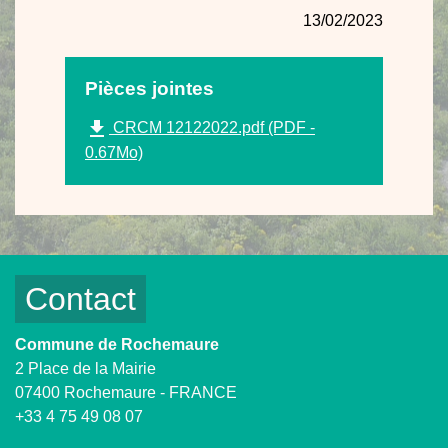
13/02/2023
Pièces jointes
file_download
CRCM 12122022.pdf (PDF -
0.67Mo)
Contact
Commune de Rochemaure
2 Place de la Mairie
07400 Rochemaure - FRANCE
+33 4 75 49 08 07